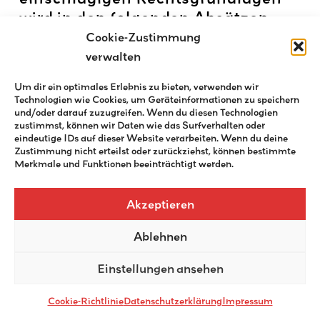
wird in den folgenden Absätzen
dieser Datenschutzerklärung
Cookie-Zustimmung
informiert.
verwalten
Um dir ein optimales Erlebnis zu bieten, verwenden wir
Technologien wie Cookies, um Geräteinformationen zu speichern
und/oder darauf zuzugreifen. Wenn du diesen Technologien
Hinweis zur
zustimmst, können wir Daten wie das Surfverhalten oder
eindeutige IDs auf dieser Website verarbeiten. Wenn du deine
Datenweitergabe in die
Zustimmung nicht erteilst oder zurückziehst, können bestimmte
Merkmale und Funktionen beeinträchtigt werden.
USA und sonstige
Akzeptieren
Drittstaaten
Ablehnen
Wir verwenden unter anderem
Einstellungen ansehen
Tools von Unternehmen mit Sitz in
den USA oder sonstigen
Cookie-Richtlinie
Datenschutzerklärung
Impressum