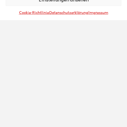
Cookie-Richtlinie
Datenschutzerklärung
Impressum
Mädchen-Jungschar II
Für Wen? Mädchen in der 5.-8. Klasse Wann und
wo? Donnerstags 18.00
Ansehen