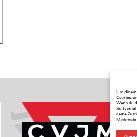
Um dir ein
Cookies, u
Wenn du di
Surfverhal
deine Zust
Merkmale u
Akzep