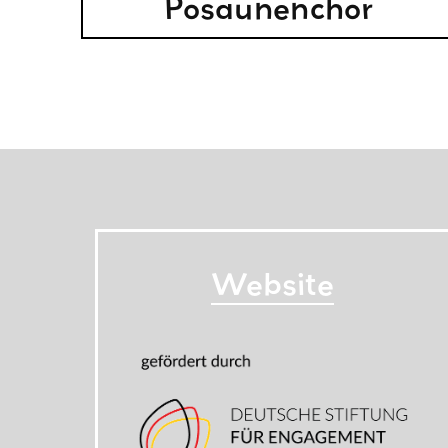
Posaunenchor
Website