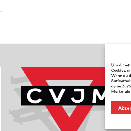
Um dir ein
Cookies, u
Wenn du di
Surfverhal
deine Zust
Merkmale u
Akzep