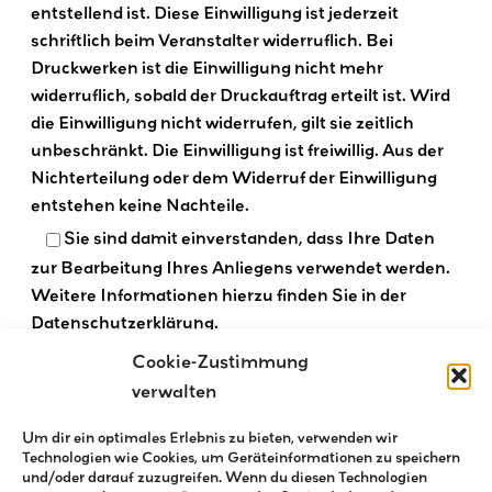
entstellend ist. Diese Einwilligung ist jederzeit
schriftlich beim Veranstalter widerruflich. Bei
Druckwerken ist die Einwilligung nicht mehr
widerruflich, sobald der Druckauftrag erteilt ist. Wird
die Einwilligung nicht widerrufen, gilt sie zeitlich
unbeschränkt. Die Einwilligung ist freiwillig. Aus der
Nichterteilung oder dem Widerruf der Einwilligung
entstehen keine Nachteile.
Sie sind damit einverstanden, dass Ihre Daten
zur Bearbeitung Ihres Anliegens verwendet werden.
Weitere Informationen hierzu finden Sie in der
Datenschutzerklärung
.
Cookie-Zustimmung
verwalten
Ihre E-Mail war erfolgreich, wenn nach drücken des
Um dir ein optimales Erlebnis zu bieten, verwenden wir
„senden“ Buttons erscheint: „Vielen Dank für deine
Technologien wie Cookies, um Geräteinformationen zu speichern
Nachricht. Sie wurde gesendet.“
und/oder darauf zuzugreifen. Wenn du diesen Technologien